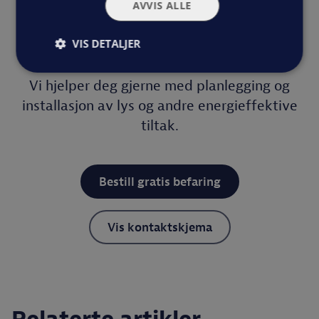
AVVIS ALLE
Ønsker du hjelp med LED-
VIS DETALJER
belysning?
Vi hjelper deg gjerne med planlegging og
installasjon av lys og andre energieffektive
tiltak.
Bestill gratis befaring
Vis kontaktskjema