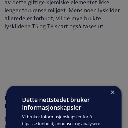
av dette giftige kjemiske elementet ikke
lenger forurense miljøet. Mens noen lyskilder
allerede er forbudt, vil de mye brukte
lyskildene T5 og T8 snart også fases ut.
×
Hva betyr utfasing av kvikksølvholdige
Dette nettstedet bruker
lysrør for næringsbygg?
informasjonskapsler
Vi bruker informasjonskapsler for å
Mange bedrifts- og næringsbygg har
tilpasse innhold, annonser og analysere
lysstoffrør eller halogenpærer i store deler av