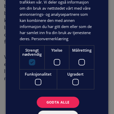
trafikken vår. Vi deler også informasjon
byggets arealer. Er du usikker på hva som
om din bruk av nettstedet vårt med våre
benyttes i deres bygg kan vi ta en titt, og
annonserings- og analysepartnere som
komme med anbefalinger til
kan kombinere den med annen
informasjon du har gitt dem eller som de
belysningsalternativer som passer ditt bygg ,
har samlet inn fra din bruk av tjenestene
og som er energieffektiv og følger de nye
deres.
Personvernerklæring
forskriftene.
Strengt
Ytelse
Målretting
nødvendig
Vi kan også veilede dere i andre
energieffektiviserende løsninger, som
lysstyringssystemer, varmestyring, solceller
Funksjonalitet
Ugradert
m.m.
GODTA ALLE