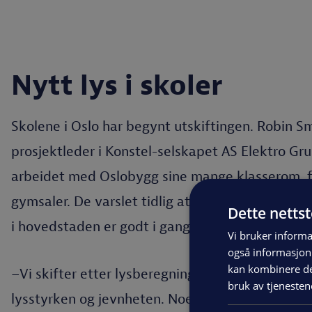
Nytt lys i skoler
Skolene i Oslo har begynt utskiftingen. Robin Sm
prosjektleder i Konstel-selskapet AS Elektro Gru
arbeidet med Oslobygg sine mange klasserom, f
gymsaler. De varslet tidlig at lysrør ville fases u
Dette netts
i hovedstaden er godt i gang.
Vi bruker informa
også informasjon
kan kombinere de
–Vi skifter etter lysberegninger slik at rommene 
bruk av tjenesten
lysstyrken og jevnheten. Noen rom var veldig m