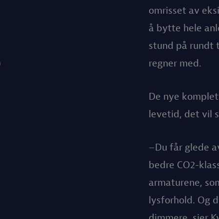
omrisset av eks
å bytte hele an
stund på rundt t
regner med.
n
De nye komplett
levetid, det vil
–Du får glede a
bedre CO2-klass
armaturene, som
lysforhold. Og 
dimmere, sier K