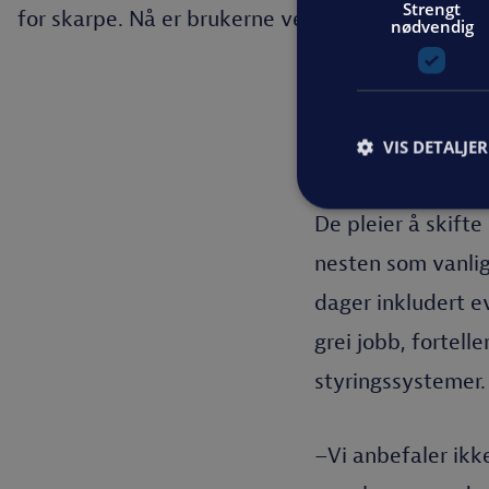
Strengt
for skarpe. Nå er brukerne veldig fornøyde, sier
nødvendig
VIS DETALJER
De pleier å skifte
nesten som vanlig
dager inkludert e
grei jobb, fortell
styringssystemer.
–Vi anbefaler ikk