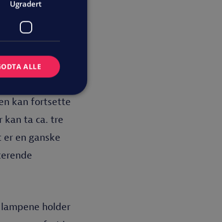
Ugradert
GODTA ALLE
len kan fortsette
 kan ta ca. tre
t er en ganske
sterende
e lampene holder