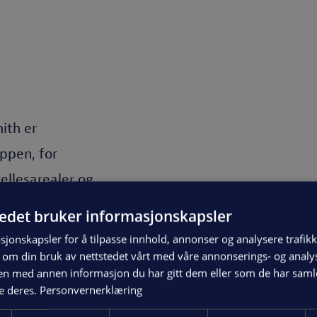
ith er
ppen, for
ellesarealer og
t, så utskiftingen
Robin Smith (t.h) fra Konste
tedet bruker informasjonskapsler
sjonskapsler for å tilpasse innhold, annonser og analysere trafikk
 om din bruk av nettstedet vårt med våre annonserings- og anal
n med annen informasjon du har gitt dem eller som de har samlet
får den riktige
e deres.
Personvernerklæring
ørke, andre var