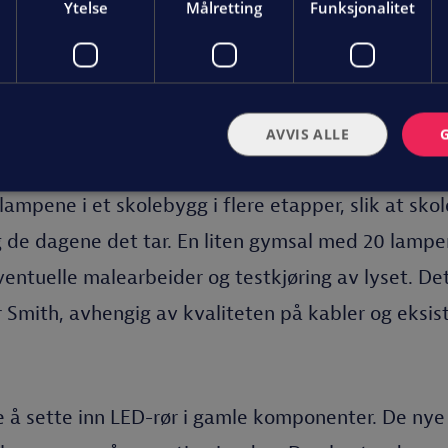
Ytelse
Målretting
Funksjonalitet
 Smith.
AVVIS ALLE
 lampene i et skolebygg i flere etapper, slik at sko
 de dagene det tar. En liten gymsal med 20 lamper
ventuelle malearbeider og testkjøring av lyset. De
er Smith, avhengig av kvaliteten på kabler og eksi
e å sette inn LED-rør i gamle komponenter. De ny