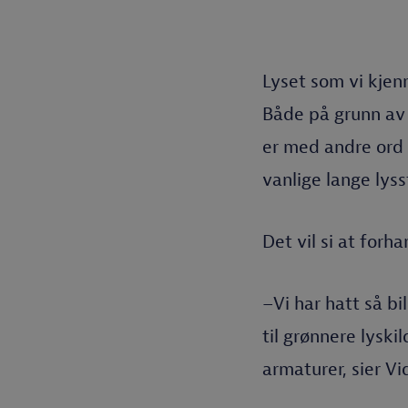
Lyset som vi kjenn
Både på grunn av 
er med andre ord i
vanlige lange lyss
Det vil si at forh
–Vi har hatt så bi
til grønnere lyski
armaturer, sier Vi