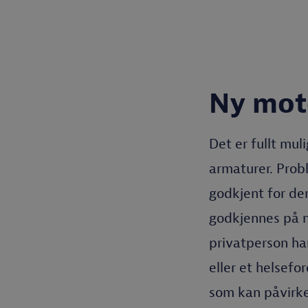
Ny moto
Det er fullt mul
armaturer. Prob
godkjent for de
godkjennes på n
privatperson ha
eller et helsef
som kan påvirke