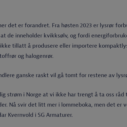
er det er forandret. Fra høsten 2023 er lysrør for
at de inneholder kvikksølv, og fordi energiforbruke
kke tillatt å produsere eller importere kompaktlysr
toffrør og halogenrør.
andlere ganske raskt vil gå tomt for restene av lysrø
llig strøm i Norge at vi ikke har trengt å ta oss råd
lder. Nå svir det litt mer i lommeboka, men det er 
dar Kvernvold i SG Armaturer.