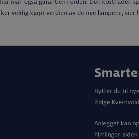
har man også garantien i orden. Den kostnaden sp
ker veldig kjapt verdien av de nye lampene, sier 
Smarter
Bytter du til ny
ifølge Kvernvold
Anlegget kan op
himlinger, side