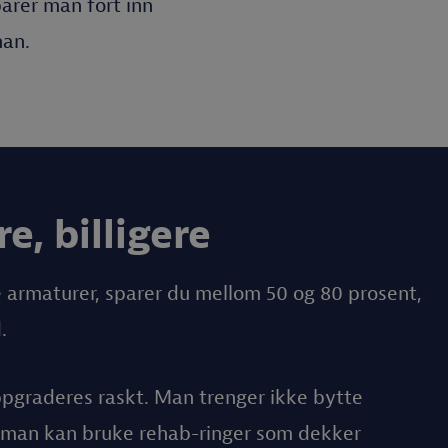
arer man fort inn
han.
e, billigere
e armaturer, sparer du mellom 50 og 80 prosent,
.
pgraderes raskt. Man trenger ikke bytte
n man kan bruke rehab-ringer som dekker