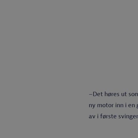
–Det høres ut som
ny motor inn i en
av i første svinge