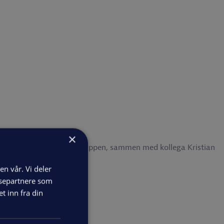
×
l-selskapet AS Elektro Gruppen, sammen med kollega Kristian
(t.v)
en vår. Vi deler
ysepartnere som
 inn fra din