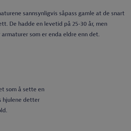
aturene sannsynligvis såpass gamle at de snart
tt. De hadde en levetid på 25-30 år, men
armaturer som er enda eldre enn det.
et som å sette en
s hjulene detter
ld.