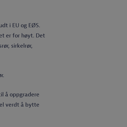
budt i EU og EØS.
t er for høyt. Det
ør, sirkelrør,
r.
 til å oppgradere
vel verdt å bytte