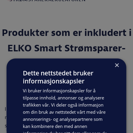
Produkter som er inkludert i
ELKO Smart Strømsparer-
pakken
×
Dette nettstedet bruker
informasjonskapsler
Vi bruker informasjonskapsler for å
1 stk ELKO SmartHUB
tilpasse innhold, annonser og analysere
trafikken vår. Vi deler også informasjon
I pakken får du med en SmartHUB. Hub’en er på en
om din bruk av nettstedet vårt med våre
måte hjernen i smarthjemmet. Det er den som
annonserings- og analysepartnere som
snakker med de smarte produktene.
kan kombinere den med annen