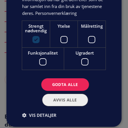
Måling av strømbruk
har samlet inn fra din bruk av tjenestene
Utregning av effekt
deres.
Personvernerklæring
Funksjonstest
Strengt
Ytelse
Målretting
Skriftlig rapport
nødvendig
Bytte av filter
Bytte av batterier
Funksjonalitet
Ugradert
KONTAKT OSS FOR SERVICE
GODTA ALLE
AVVIS ALLE
VIS DETALJER
Enkelt vedlikehold av varmepumpen gjør
du selv