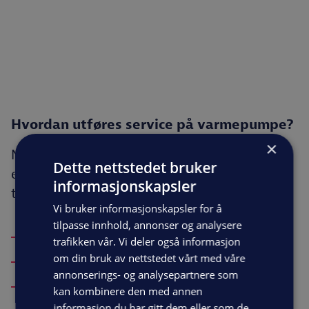
Hvordan utføres service på varmepumpe?
×
Når vi tar service på luft-til-luft varmepumpe
Dette nettstedet bruker
er det en rekke punkter vi sjekker, rengjør og
informasjonskapsler
tester:
Vi bruker informasjonskapsler for å
tilpasse innhold, annonser og analysere
Rens av innedel og utedel
trafikken vår. Vi deler også informasjon
Måling av temperatur
om din bruk av nettstedet vårt med våre
annonserings- og analysepartnere som
Måling av luftstrøm
kan kombinere den med annen
informasjon du har gitt dem eller som de