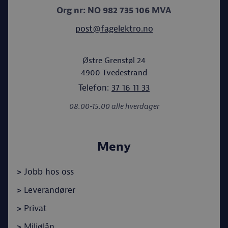
Org nr: NO 982 735 106 MVA
post@fagelektro.no
Østre Grenstøl 24
4900
Tvedestrand
Telefon:
37 16 11 33
08.00-15.00 alle hverdager
Meny
>
Jobb hos oss
>
Leverandører
>
Privat
>
Miljølån