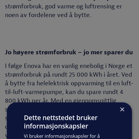
strømforbruk, god varme og luftrensing er
noen av fordelene ved å bytte.
Jo høyere strømforbruk – jo mer sparer du
I følge Enova har en vanlig enebolig i Norge et
strømforbruk på rundt 25 000 kWh i året. Ved
å bytte fra helelektrisk oppvarming til en luft-
til-luft-varmepumpe, kan du spare rundt 4
800 kWh per år. Med en gjennomsnittlig
×
strømpris på 1 kr per kWh, kan du dermed
Dette nettstedet bruker
spare rundt 72 000 kr i løpet av 15 år. Dette er
informasjonskapsler
også hva man kan forvente av levetid til en
varmepumpe, noe som gjør det til en lønnsom
Vi bruker informasjonskapsler for å