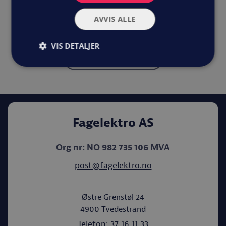
ditt hjem.
AVVIS ALLE
VIS DETALJER
Vis kontaktskjema
Fagelektro AS
Org nr: NO 982 735 106 MVA
post@fagelektro.no
Østre Grenstøl 24
4900
Tvedestrand
Telefon:
37 16 11 33