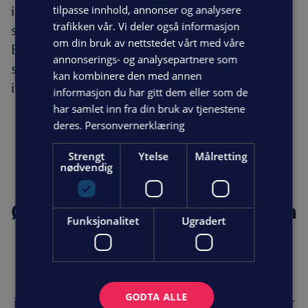
investering. Det store potensialet for
tilpasse innhold, annonser og analysere
trafikken vår. Vi deler også informasjon
strømsparing er også noe av grunnen til at
om din bruk av nettstedet vårt med våre
Enova anbefaler husstander med et
annonserings- og analysepartnere som
strømforbruk på over 15 000 kWh i året, å
kan kombinere den med annen
installere en luft-til-luftvarmepumpe.
informasjon du har gitt dem eller som de
har samlet inn fra din bruk av tjenestene
deres.
Personvernerklæring
Strengt
Ytelse
Målretting
nødvendig
Ønsker du mer informasjon om
Funksjonalitet
Ugradert
varmepumpe?
Vi leverer varmepumper av høy kvalitet, og
hjelper deg gjerne med planlegging og
GODTA ALLE
installasjon av den varmepumpen som passer